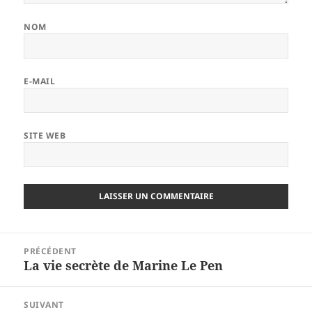
NOM
E-MAIL
SITE WEB
Navigation
PRÉCÉDENT
de
La vie secrète de Marine Le Pen
Article
l’article
précédent :
SUIVANT