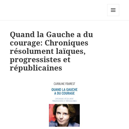
Caroline Fourest
MENU
ET
WIDGETS
Quand la Gauche a du
courage: Chroniques
résolument laïques,
progressistes et
républicaines