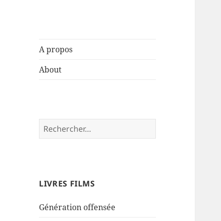
Caroline Fourest
A propos
About
Rechercher :
LIVRES FILMS
Génération offensée