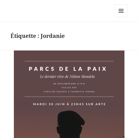
Caroline Fourest
MENU
ET
WIDGETS
Étiquette :
Jordanie